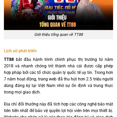
Giới thiệu tổng quan về TT88
Lịch sử phát triển
TT88
bắt đầu hành trình chinh phục thị trường từ năm
2018 và nhanh chóng trở thành nhà cái được cấp phép
hợp pháp bởi các tổ chức quản lý quốc tế uy tín. Trong hơn
7 năm hoạt động, trang web đã thu hút hơn 2.5 triệu người
dùng đăng ký tại Việt Nam nhờ sự ổn định và trung thực
trong mọi giao dịch.
Địa chỉ đổi thưởng này đã tích hợp các công nghệ bảo mật
tiên tiến nhất để bảo vệ quyền lợi hội viên trên mọi thiết bị.