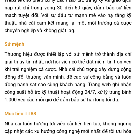
Website cho phép xử lý các thao tác đăng ký và giao dịch
nạp rút chỉ trong vòng 30 đến 60 giây, đảm bảo sự liền
mạch tuyệt đối. Với sự đầu tư mạnh mẽ vào hạ tầng kỹ
thuật, nhà cái cam kết mang lại một môi trường cá cược
chuyên nghiệp và không giật lag.
Sứ mệnh
Thương hiệu được thiết lập với sứ mệnh trở thành địa chỉ
giải trí uy tín nhất, nơi hội viên có thể đặt niềm tin trọn vẹn
khi trải nghiệm cá cược. Nhà cái chú trọng xây dựng cộng
đồng đổi thưởng văn minh, đề cao sự công bằng và luôn
đồng hành sát sao cùng khách hàng. Trang web ghi nhận
công suất hỗ trợ kỹ thuật hoạt động 24/7, xử lý trung bình
1.000 yêu cầu mỗi giờ để đảm bảo sự hài lòng tối đa.
Mục tiêu TT88
Nhà cái luôn hướng tới việc cải tiến liên tục, không ngừng
cập nhật các xu hướng công nghệ mới nhất để tối ưu hóa