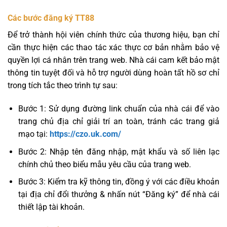
Các bước đăng ký TT88
Để trở thành hội viên chính thức của thương hiệu, bạn chỉ
cần thực hiện các thao tác xác thực cơ bản nhằm bảo vệ
quyền lợi cá nhân trên trang web. Nhà cái cam kết bảo mật
thông tin tuyệt đối và hỗ trợ người dùng hoàn tất hồ sơ chỉ
trong tích tắc theo trình tự sau:
Bước 1: Sử dụng đường link chuẩn của nhà cái để vào
trang chủ địa chỉ giải trí an toàn, tránh các trang giả
mạo tại:
https://czo.uk.com/
Bước 2: Nhập tên đăng nhập, mật khẩu và số liên lạc
chính chủ theo biểu mẫu yêu cầu của trang web.
Bước 3: Kiểm tra kỹ thông tin, đồng ý với các điều khoản
tại địa chỉ đổi thưởng & nhấn nút “Đăng ký” để nhà cái
thiết lập tài khoản.