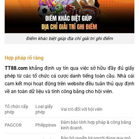
Điểm khác biệt giúp địa chỉ giải trí ghi điểm
Hợp pháp rõ ràng
TT88.com
khẳng định uy tín qua việc sở hữu đầy đủ giấy
phép từ các tổ chức cá cược danh tiếng toàn cầu. Nhà cái
cam kết mọi hoạt động trên website đều tuân thủ quy định
về an toàn dữ liệu và tính công bằng cho hội viên.
Tổ chức cấp
Loại giấy
Vai trò đối với hội viên
phép
phép
Đảm bảo tính hợp pháp & công bằng
PAGCOR
Philippines
kinh doanh.
Bảo hộ quyền lợi người dùng quy mô