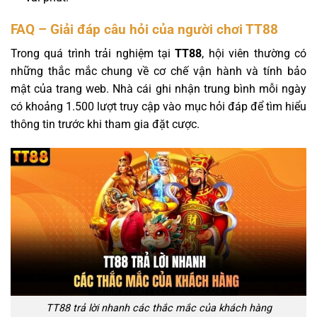
FAQ – Giải đáp câu hỏi của người chơi TT88
Trong quá trình trải nghiệm tại
TT88
, hội viên thường có
những thắc mắc chung về cơ chế vận hành và tính bảo
mật của trang web. Nhà cái ghi nhận trung bình mỗi ngày
có khoảng 1.500 lượt truy cập vào mục hỏi đáp để tìm hiểu
thông tin trước khi tham gia đặt cược.
TT88 trả lời nhanh các thắc mắc của khách hàng