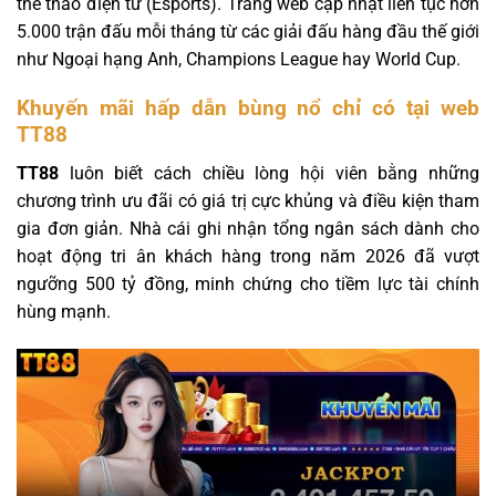
thể thao điện tử (Esports). Trang web cập nhật liên tục hơn
5.000 trận đấu mỗi tháng từ các giải đấu hàng đầu thế giới
như Ngoại hạng Anh, Champions League hay World Cup.
Khuyến mãi hấp dẫn bùng nổ chỉ có tại web
TT88
TT88
luôn biết cách chiều lòng hội viên bằng những
chương trình ưu đãi có giá trị cực khủng và điều kiện tham
gia đơn giản. Nhà cái ghi nhận tổng ngân sách dành cho
hoạt động tri ân khách hàng trong năm 2026 đã vượt
ngưỡng 500 tỷ đồng, minh chứng cho tiềm lực tài chính
hùng mạnh.