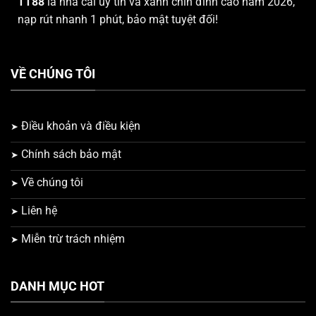
TT88
là nhà cái uy tín và xanh chín đỉnh cao năm 2026,
nạp rút nhanh 1 phút, bảo mật tuyệt đối!
VỀ CHÚNG TÔI
Điều khoản và điều kiện
Chính sách bảo mật
Về chúng tôi
Liên hệ
Miễn trừ trách nhiệm
DANH MỤC HOT