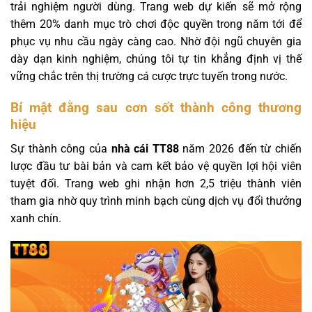
trải nghiệm người dùng. Trang web dự kiến sẽ mở rộng
thêm 20% danh mục trò chơi độc quyền trong năm tới để
phục vụ nhu cầu ngày càng cao. Nhờ đội ngũ chuyên gia
dày dạn kinh nghiệm, chúng tôi tự tin khẳng định vị thế
vững chắc trên thị trường cá cược trực tuyến trong nước.
Bí mật đằng sau cơn sốt thành công thương
hiệu
Sự thành công của
nhà cái
TT88
năm 2026 đến từ chiến
lược đầu tư bài bản và cam kết bảo vệ quyền lợi hội viên
tuyệt đối. Trang web ghi nhận hơn 2,5 triệu thành viên
tham gia nhờ quy trình minh bạch cùng dịch vụ đổi thưởng
xanh chín.